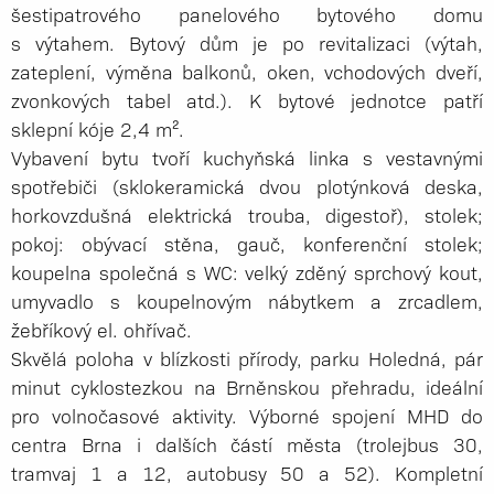
šestipatrového panelového bytového domu
s výtahem. Bytový dům je po revitalizaci (výtah,
zateplení, výměna balkonů, oken, vchodových dveří,
zvonkových tabel atd.). K bytové jednotce patří
sklepní kóje 2,4 m².
Vybavení bytu tvoří kuchyňská linka s vestavnými
spotřebiči (sklokeramická dvou plotýnková deska,
horkovzdušná elektrická trouba, digestoř), stolek;
pokoj: obývací stěna, gauč, konferenční stolek;
koupelna společná s WC: velký zděný sprchový kout,
umyvadlo s koupelnovým nábytkem a zrcadlem,
žebříkový el. ohřívač.
Skvělá poloha v blízkosti přírody, parku Holedná, pár
minut cyklostezkou na Brněnskou přehradu, ideální
pro volnočasové aktivity. Výborné spojení MHD do
centra Brna i dalších částí města (trolejbus 30,
tramvaj 1 a 12, autobusy 50 a 52). Kompletní