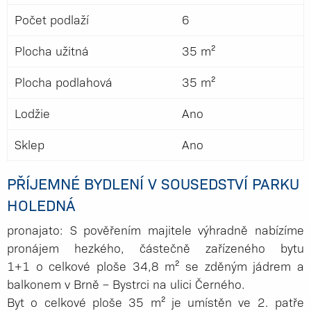
Počet podlaží
6
Plocha užitná
35 m²
Plocha podlahová
35 m²
Lodžie
Ano
Sklep
Ano
PŘÍJEMNÉ BYDLENÍ V SOUSEDSTVÍ PARKU
HOLEDNÁ
pronajato: S pověřením majitele výhradně nabízíme
pronájem hezkého, částečně zařízeného bytu
1+1 o celkové ploše 34,8 m² se zděným jádrem a
balkonem v Brně – Bystrci na ulici Černého.
Byt o celkové ploše 35 m² je umístěn ve 2. patře