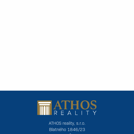
ATHOS reality, s.r.o.
Blatného 1846/23