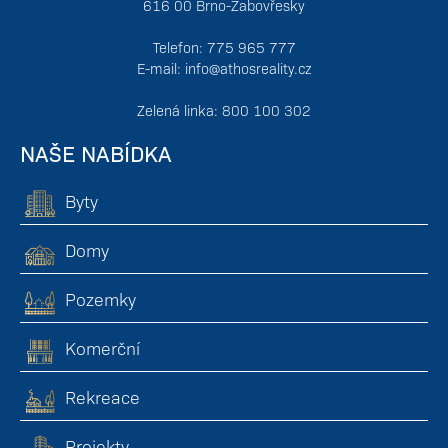
616 00 Brno-Žabovřesky
Telefon: 775 965 777
E-mail:
info@athosreality.cz
Zelená linka: 800 100 302
NAŠE NABÍDKA
Byty
Domy
Pozemky
Komerční
Rekreace
Projekty