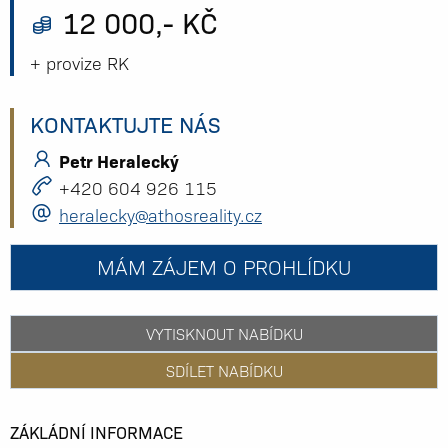
12 000,- KČ
+ provize RK
KONTAKTUJTE NÁS
Petr Heralecký
+420 604 926 115
heralecky@athosreality.cz
MÁM ZÁJEM O PROHLÍDKU
VYTISKNOUT NABÍDKU
SDÍLET NABÍDKU
ZÁKLÁDNÍ INFORMACE