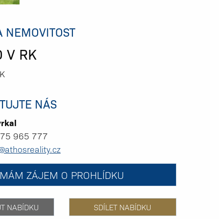
A NEMOVITOST
 V RK
RK
TUJTE NÁS
vrkal
75 965 777
@athosreality.cz
MÁM ZÁJEM O PROHLÍDKU
UT NABÍDKU
SDÍLET NABÍDKU