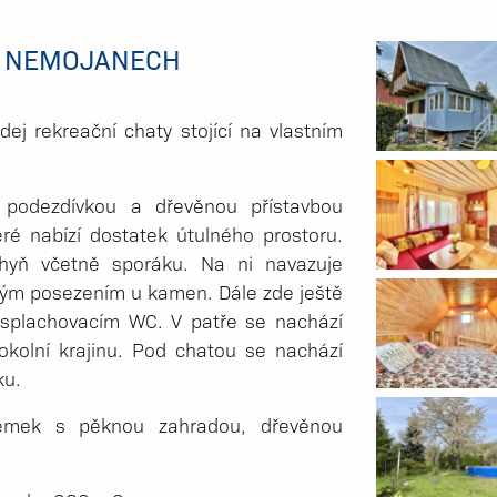
V NEMOJANECH
ej rekreační chaty stojící na vlastním
podezdívkou a dřevěnou přístavbou
eré nabízí dostatek útulného prostoru.
hyň včetně sporáku. Na ni navazuje
mným posezením u kamen. Dále zde ještě
splachovacím WC. V patře se nachází
okolní krajinu. Pod chatou se nachází
ku.
zemek s pěknou zahradou, dřevěnou