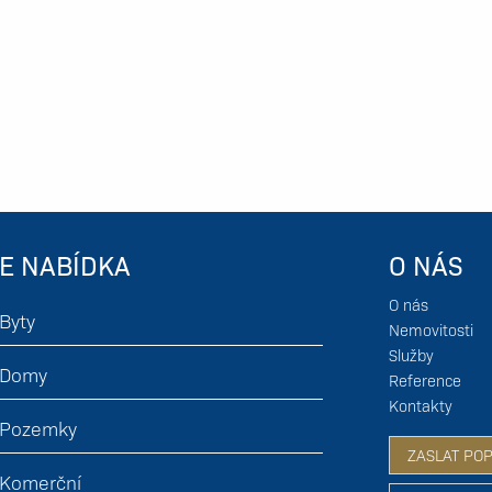
E NABÍDKA
O NÁS
O nás
Byty
Nemovitosti
Služby
Domy
Reference
Kontakty
Pozemky
ZASLAT PO
Komerční