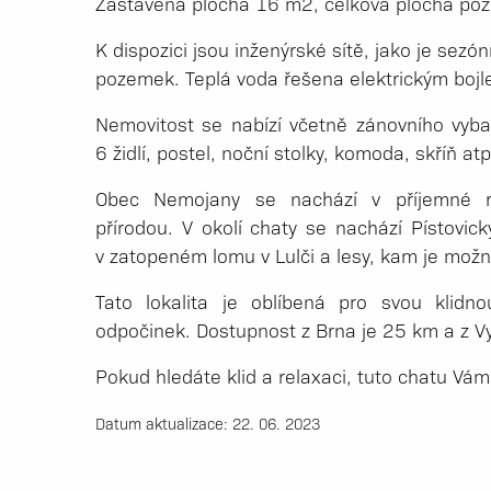
Zastavěná plocha 16 m2, celková plocha p
K dispozici jsou inženýrské sítě, jako je sezó
pozemek. Teplá voda řešena elektrickým bojl
Nemovitost se nabízí včetně zánovního vyba
6 židlí, postel, noční stolky, komoda, skříň atp
Obec Nemojany se nachází v příjemné re
přírodou. V okolí chaty se nachází Pístovic
v zatopeném lomu v Lulči a lesy, kam je mož
Tato lokalita je oblíbená pro svou klidn
odpočinek. Dostupnost z Brna je 25 km a z 
Pokud hledáte klid a relaxaci, tuto chatu Vá
Datum aktualizace: 22. 06. 2023