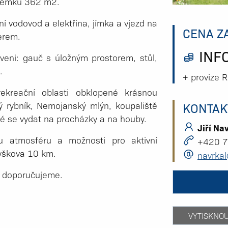
ozemku 362 m2.
nní vodovod a elektřina, jímka a vjezd na
CENA Z
erem.
INFO
veni: gauč s úložným prostorem, stůl,
.
+ provize 
kreační oblasti obklopené krásnou
ký rybník, Nemojanský mlýn, koupaliště
KONTAK
né se vydat na procházky a na houby.
Jiří Na
ou atmosféru a možnosti pro aktivní
+420 7
Vyškova 10 km.
navrkal
m doporučujeme.
VYTISKNO