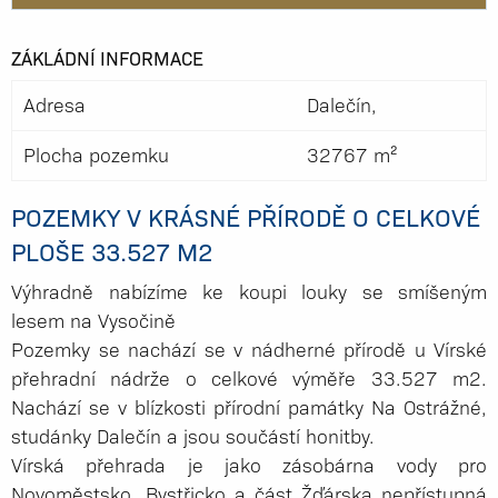
ZÁKLÁDNÍ INFORMACE
Adresa
Dalečín,
Plocha pozemku
32767 m²
POZEMKY V KRÁSNÉ PŘÍRODĚ O CELKOVÉ
PLOŠE 33.527 M2
Výhradně nabízíme ke koupi louky se smíšeným
lesem na Vysočině
Pozemky se nachází se v nádherné přírodě u Vírské
přehradní nádrže o celkové výměře 33.527 m2.
Nachází se v blízkosti přírodní památky Na Ostrážné,
studánky Dalečín a jsou součástí honitby.
Vírská přehrada je jako zásobárna vody pro
Novoměstsko, Bystřicko a část Žďárska nepřístupná