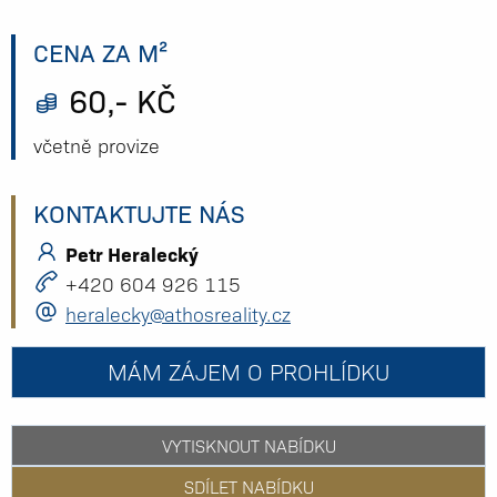
CENA ZA M²
60,- KČ
včetně provize
KONTAKTUJTE NÁS
Petr Heralecký
+420 604 926 115
heralecky@athosreality.cz
MÁM ZÁJEM O PROHLÍDKU
VYTISKNOUT NABÍDKU
SDÍLET NABÍDKU