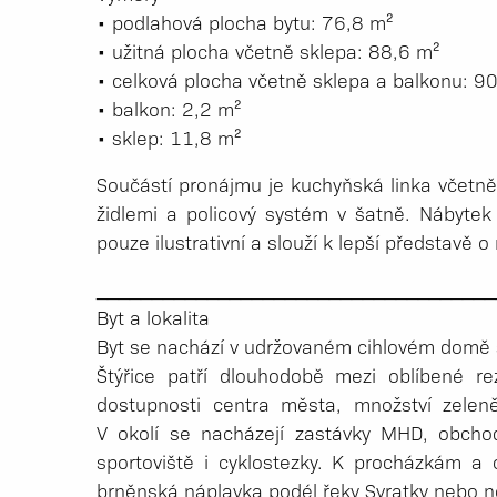
• podlahová plocha bytu: 76,8 m²
• užitná plocha včetně sklepa: 88,6 m²
• celková plocha včetně sklepa a balkonu: 9
• balkon: 2,2 m²
• sklep: 11,8 m²
Součástí pronájmu je kuchyňská linka včetně
židlemi a policový systém v šatně. Nábytek
pouze ilustrativní a slouží k lepší představě 
_____________­_______________________
Byt a lokalita
Byt se nachází v udržovaném cihlovém domě 
Štýřice patří dlouhodobě mezi oblíbené rez
dostupnosti centra města, množství zelen
V okolí se nacházejí zastávky MHD, obchody
sportoviště i cyklostezky. K procházkám a 
brněnská náplavka podél řeky Svratky nebo 