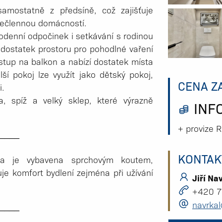
samostatně z předsíně, což zajišťuje
ícečlennou domácností.
odenní odpočinek i setkávání s rodinou
dostatek prostoru pro pohodlné vaření
vstup na balkon a nabízí dostatek místa
ší pokoj lze využít jako dětský pokoj,
CENA Z
i.
, spíž a velký sklep, které výrazně
INFO
+ provize 
_­___
KONTAK
í a je vybavena sprchovým koutem,
 komfort bydlení zejména při užívání
Jiří Na
+420 7
navrkal
_­___