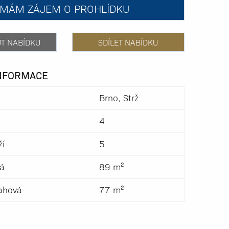
MÁM ZÁJEM O PROHLÍDKU
UT NABÍDKU
SDÍLET NABÍDKU
INFORMACE
Brno, Strž
4
ží
5
ná
89 m²
ahová
77 m²