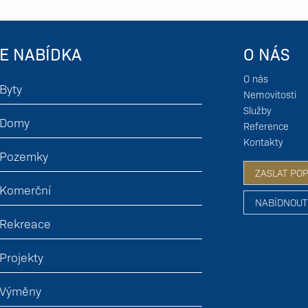
E NABÍDKA
O NÁS
O nás
Byty
Nemovitosti
Služby
Domy
Reference
Kontakty
Pozemky
ZASLAT PO
Komerční
NABÍDNOUT
Rekreace
Projekty
Výměny