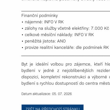
_____________­_______________________
Finanční podmínky
• nájemné: INFO V RK
• zálohy na služby včetně elektřiny: 7.000 K
• celkové měsíční náklady: INFO V RK
• peněžitá jistota: ANO
• provize realitní kanceláře: dle podmínek RK
_____________­_______________________
Byt je ideální volbou pro zájemce, kteří hl
bydlení v jedné z nejoblíbenějších rezide
dispozici, kompletní rekonstrukci a výborné
bydlení s rychlou dostupností do centra měst
Datum aktualizace: 05. 07. 2026
ZPĚT NA PŘEDCHOZÍ STRÁNKU