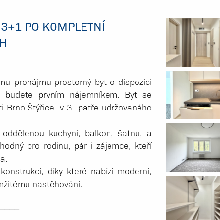
3+1 PO KOMPLETNÍ
CH
mu pronájmu prostorný byt o dispozici
m budete prvním nájemníkem. Byt se
ti Brno Štýřice, v 3. patře udržovaného
, oddělenou kuchyni, balkon, šatnu, a
vhodný pro rodinu, pár i zájemce, kteří
a.
ekonstrukcí, díky které nabízí moderní,
amžitému nastěhování.
_­___