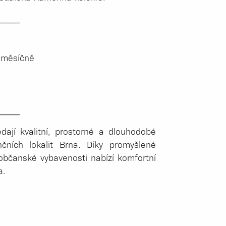
_­___
č měsíčně
_­___
edají kvalitní, prostorné a dlouhodobé
nčních lokalit Brna. Díky promyšlené
 občanské vybavenosti nabízí komfortní
a.