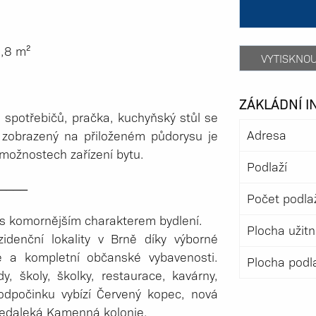
0,8 m²
VYTISKNO
ZÁKLÁDNÍ 
 spotřebičů, pračka, kuchyňský stůl se
Adresa
 zobrazený na přiloženém půdorysu je
o možnostech zařízení bytu.
Podlaží
_­___
Počet podla
s komornějším charakterem bydlení.
Plocha užit
idenční lokality v Brně díky výborné
ě a kompletní občanské vybavenosti.
Plocha podl
, školy, školky, restaurace, kavárny,
odpočinku vybízí Červený kopec, nová
nedaleká Kamenná kolonie.