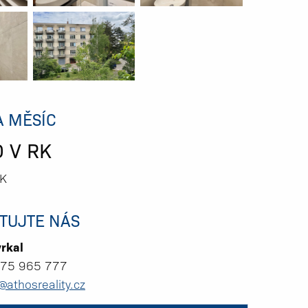
A MĚSÍC
 V RK
RK
TUJTE NÁS
vrkal
75 965 777
@athosreality.cz