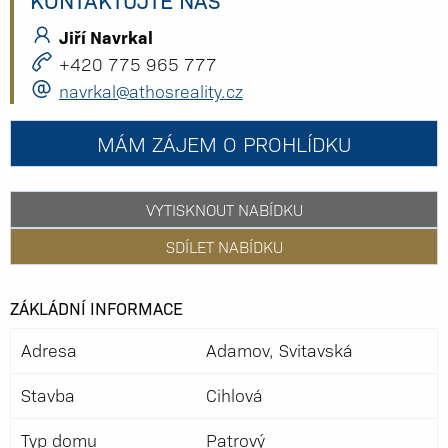
Jiří Navrkal
+420 775 965 777
navrkal@athosreality.cz
MÁM ZÁJEM O PROHLÍDKU
VYTISKNOUT NABÍDKU
SDÍLET NABÍDKU
ZÁKLÁDNÍ INFORMACE
Adresa
Adamov, Svitavská
Stavba
Cihlová
Typ domu
Patrový