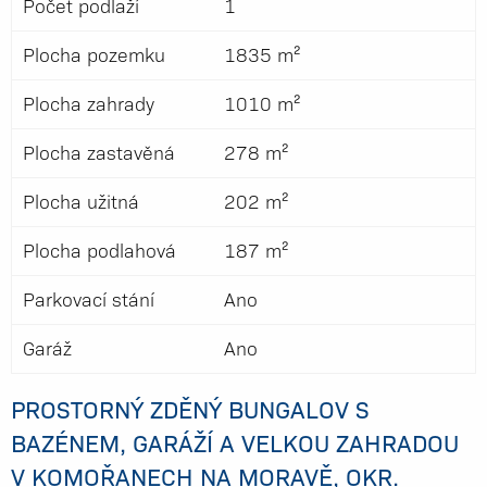
Počet podlaží
1
Plocha pozemku
1835 m²
Plocha zahrady
1010 m²
Plocha zastavěná
278 m²
Plocha užitná
202 m²
Plocha podlahová
187 m²
Parkovací stání
Ano
Garáž
Ano
PROSTORNÝ ZDĚNÝ BUNGALOV S
BAZÉNEM, GARÁŽÍ A VELKOU ZAHRADOU
V KOMOŘANECH NA MORAVĚ, OKR.