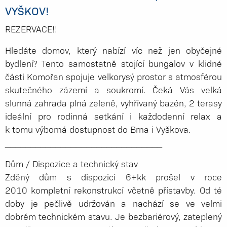
VYŠKOV!
REZERVACE!!
Hledáte domov, který nabízí víc než jen obyčejné
bydlení? Tento samostatně stojící bungalov v klidné
části Komořan spojuje velkorysý prostor s atmosférou
skutečného zázemí a soukromí. Čeká Vás velká
slunná zahrada plná zeleně, vyhřívaný bazén, 2 terasy
ideální pro rodinná setkání i každodenní relax a
k tomu výborná dostupnost do Brna i Vyškova.
_____________­__________________
Dům / Dispozice a technický stav
Zděný dům s dispozicí 6+kk prošel v roce
2010 kompletní rekonstrukcí včetně přístavby. Od té
doby je pečlivě udržován a nachází se ve velmi
dobrém technickém stavu. Je bezbariérový, zateplený