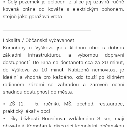
• Celý pozemek je oplocen, z ulice jej uzavírá ručně
kovaná brána od kováře s elektrickým pohonem,
stejně jako garážová vrata
_____________­__________________
Lokalita / Občanská vybavenost
Komořany u Vyškova jsou klidnou obcí s dobrou
základní infrastrukturou a výbornou dopravní
dostupností. Do Brna se dostanete cca za 20 minut,
do Vyškova za 10 minut. Nabízená nemovitost je
ideální a vhodná pro každého, kdo touží po klidném
rodinném zázemí se zahradou a zároveň ocení
snadnou dostupnost do města.
• ZŠ (1. – 5. ročník), MŠ, obchod, restaurace,
praktický lékař v obci
• Díky blízkosti Rousínova vzdáleného 3 km, mají
obyvatelé Komořan k dispozici kompletní občanskou