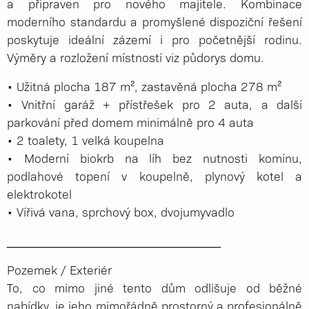
a připraven pro nového majitele. Kombinace
moderního standardu a promyšlené dispoziční řešení
poskytuje ideální zázemí i pro početnější rodinu.
Výměry a rozložení místností viz půdorys domu.
• Užitná plocha 187 m², zastavěná plocha 278 m²
• Vnitřní garáž + přístřešek pro 2 auta, a další
parkování před domem minimálně pro 4 auta
• 2 toalety, 1 velká koupelna
• Moderní biokrb na líh bez nutnosti komínu,
podlahové topení v koupelně, plynový kotel a
elektrokotel
• Vířivá vana, sprchový box, dvojumyvadlo
_____________­__________________
Pozemek / Exteriér
To, co mimo jiné tento dům odlišuje od běžné
nabídky, je jeho mimořádně prostorný a profesionálně